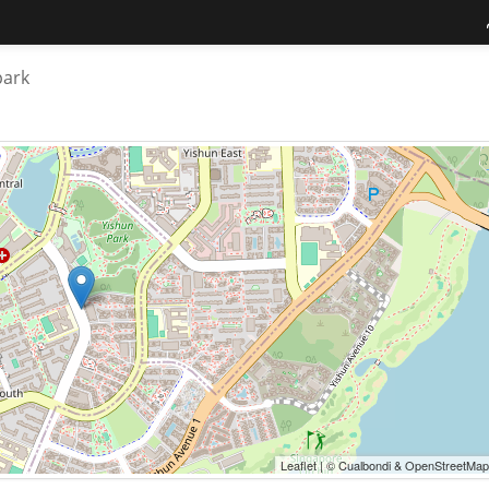
park
Leaflet | © Cualbondi & OpenStreetMap