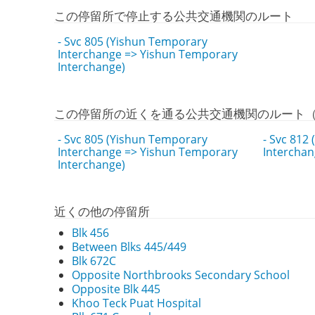
この停留所で停止する公共交通機関のルート
- Svc 805 (Yishun Temporary
Interchange => Yishun Temporary
Interchange)
この停留所の近くを通る公共交通機関のルート
- Svc 805 (Yishun Temporary
- Svc 812
Interchange => Yishun Temporary
Interchan
Interchange)
近くの他の停留所
Blk 456
Between Blks 445/449
Blk 672C
Opposite Northbrooks Secondary School
Opposite Blk 445
Khoo Teck Puat Hospital