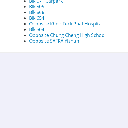
Blk 671 Carpark
Blk 505C
Blk 666
Blk 654
Opposite Khoo Teck Puat Hospital
Blk 504C
Opposite Chung Cheng High School
Opposite SAFRA Yishun