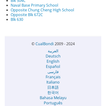
Blk 504C
Naval Base Primary School
Opposite Chung Cheng High School
Opposite Blk 672C
Blk 630
©
CualBondi
2009 - 2024
العربية
Deutsch
English
Español
فارسی
Français
Italiano
日本語
한국어
Bahasa Melayu
Português