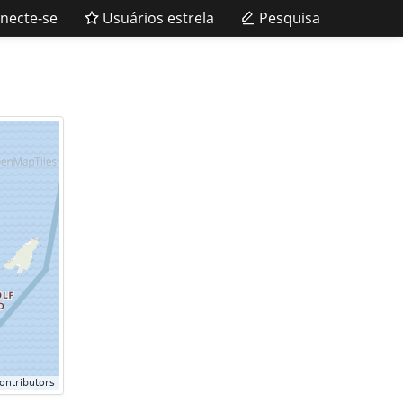
necte-se
Usuários estrela
Pesquisa