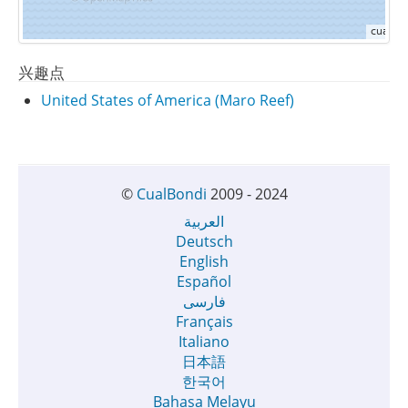
兴趣点
United States of America (Maro Reef)
©
CualBondi
2009 - 2024
العربية
Deutsch
English
Español
فارسی
Français
Italiano
日本語
한국어
Bahasa Melayu