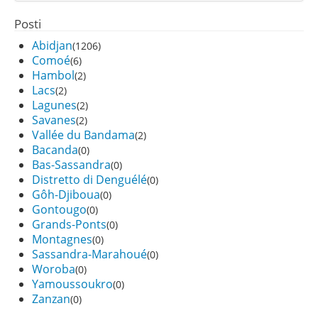
Posti
Abidjan
(1206)
Comoé
(6)
Hambol
(2)
Lacs
(2)
Lagunes
(2)
Savanes
(2)
Vallée du Bandama
(2)
Bacanda
(0)
Bas-Sassandra
(0)
Distretto di Denguélé
(0)
Gôh-Djiboua
(0)
Gontougo
(0)
Grands-Ponts
(0)
Montagnes
(0)
Sassandra-Marahoué
(0)
Woroba
(0)
Yamoussoukro
(0)
Zanzan
(0)