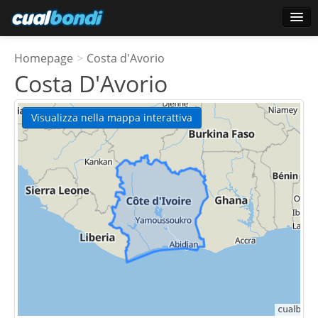
Accesso
Homepage
>
Costa d'Avorio
Utenti preferiti
Costa D'Avorio
Sondaggio
Visualizza nella mappa interattiva