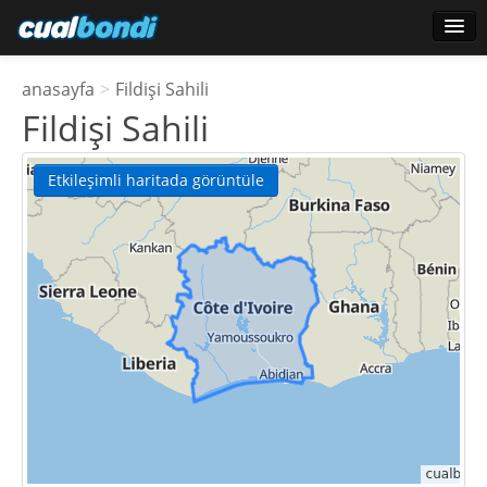
Oturum aç
anasayfa
>
Fildişi Sahili
Yıldız kullanıcılar
Fildişi Sahili
Anket
Etkileşimli haritada görüntüle