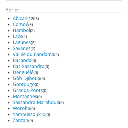
Yerler
Abican
(1206)
Comoé
(6)
Hambol
(2)
Lacs
(2)
Lagunes
(2)
Savanes
(2)
Vallée du Bandama
(2)
Bacanda
(0)
Bas-Sassandra
(0)
Denguélé
(0)
Gôh-Djiboua
(0)
Gontougo
(0)
Grands-Ponts
(0)
Montagnes
(0)
Sassandra-Marahoué
(0)
Woroba
(0)
Yamoussoukro
(0)
Zanzan
(0)