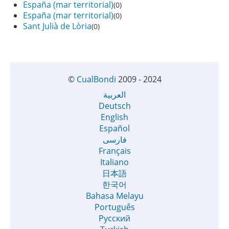
España (mar territorial)
(0)
España (mar territorial)
(0)
Sant Julià de Lòria
(0)
©
CualBondi
2009 - 2024
العربية
Deutsch
English
Español
فارسی
Français
Italiano
日本語
한국어
Bahasa Melayu
Português
Русский