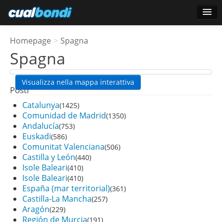
Accesso
Homepage
>
Spagna
Utenti preferiti
Spagna
Sondaggio
Visualizza nella mappa interattiva
Posti
Catalunya
(1425)
Comunidad de Madrid
(1350)
Andalucía
(753)
Euskadi
(586)
Comunitat Valenciana
(506)
Castilla y León
(440)
Isole Baleari
(410)
Isole Baleari
(410)
España (mar territorial)
(361)
Castilla-La Mancha
(257)
Aragón
(229)
Región de Murcia
(191)