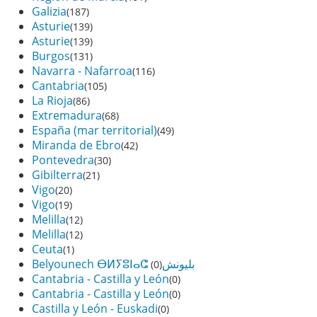
Galizia
(187)
Asturie
(139)
Asturie
(139)
Burgos
(131)
Navarra - Nafarroa
(116)
Cantabria
(105)
La Rioja
(86)
Extremadura
(68)
España (mar territorial)
(49)
Miranda de Ebro
(42)
Pontevedra
(30)
Gibilterra
(21)
Vigo
(20)
Vigo
(19)
Melilla
(12)
Melilla
(12)
Ceuta
(1)
Belyounech ⴱⵍⵢⵓⵏⴰⵛ بليونش
(0)
Cantabria - Castilla y León
(0)
Cantabria - Castilla y León
(0)
Castilla y León - Euskadi
(0)