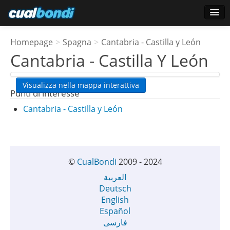
Accesso
Homepage
>
Spagna
>
Cantabria - Castilla y León
Utenti preferiti
Cantabria - Castilla Y León
Sondaggio
Visualizza nella mappa interattiva
Punti di interesse
Cantabria - Castilla y León
©
CualBondi
2009 - 2024
العربية
Deutsch
English
Español
فارسی