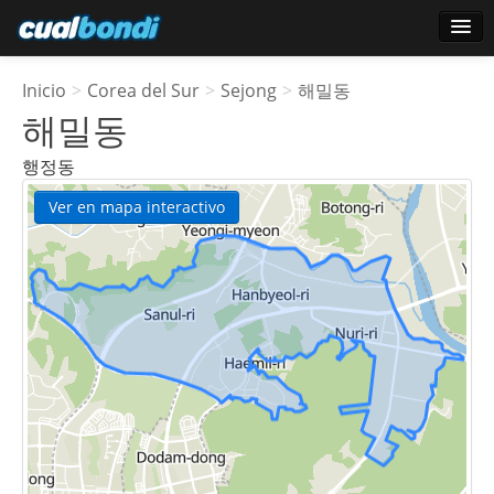
Login
Inicio
>
Corea del Sur
>
Sejong
>
해밀동
Usuarios estrella
해밀동
Encuesta
행정동
Ver en mapa interactivo