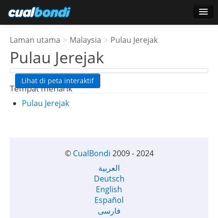
Log masuk
Laman utama
>
Malaysia
>
Pulau Jerejak
Pengguna bintang
Pulau Jerejak
Undian
Lihat di peta interaktif
Tempat menarik
Pulau Jerejak
©
CualBondi
2009 - 2024
العربية
Deutsch
English
Español
فارسی