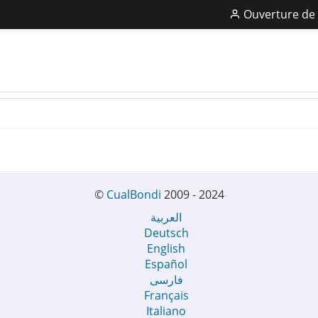
Ouverture de 
©
CualBondi
2009 - 2024
العربية
Deutsch
English
Español
فارسی
Français
Italiano