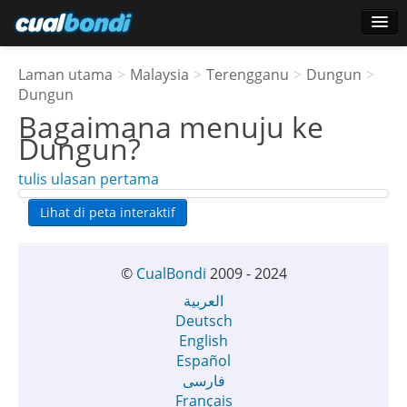
Log masuk
Laman utama
>
Malaysia
>
Terengganu
>
Dungun
>
Pengguna bintang
Dungun
Bagaimana menuju ke
Undian
Dungun
?
tulis ulasan pertama
Lihat di peta interaktif
©
CualBondi
2009 - 2024
العربية
Deutsch
English
Español
فارسی
Français