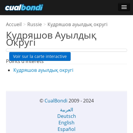
Ouverture de session
Accueil
>
Russie
>
Кудряшов ауылдық округі
Utilisateurs étoile
Кудряшов Ауылдық
Округі
Sondage
Voir sur la carte interactive
Points d'interêts
Кудряшов ауылдық округі
©
CualBondi
2009 - 2024
العربية
Deutsch
English
Español