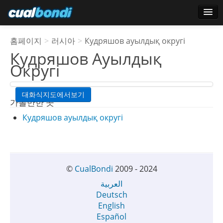
로그인
홈페이지
>
러시아
>
Кудряшов ауылдық округі
스타 사용자
Кудряшов Ауылдық
Округі
투표
대화식지도에서보기
가볼만한 곳
Кудряшов ауылдық округі
©
CualBondi
2009 - 2024
العربية
Deutsch
English
Español