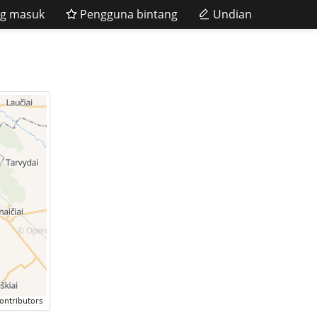
g masuk
Pengguna bintang
Undian