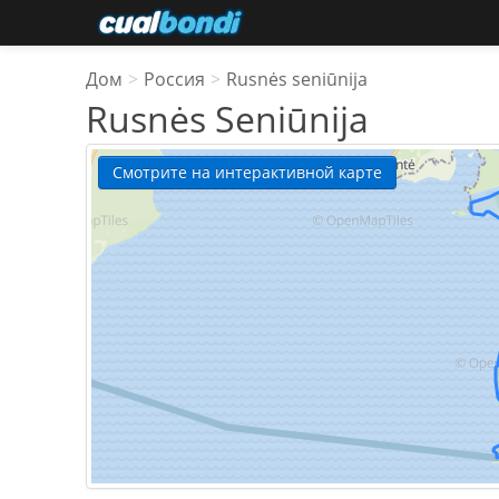
Дом
>
Россия
>
Rusnės seniūnija
Rusnės Seniūnija
Смотрите на интерактивной карте