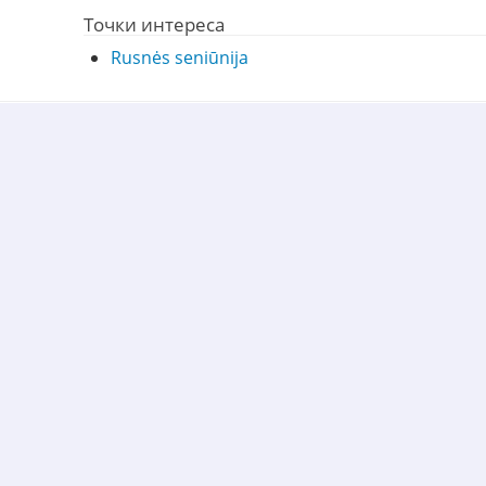
Точки интереса
Rusnės seniūnija