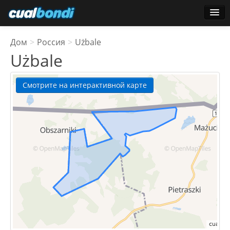
логин
Дом
>
Россия
>
Użbale
Звездные пользователи
Użbale
Голосование
Смотрите на интерактивной карте