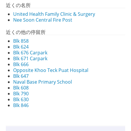
近くの名所
United Health Family Clinic & Surgery
Nee Soon Central Fire Post
近くの他の停留所
Blk 858
Blk 624
Blk 676 Carpark
Blk 671 Carpark
Blk 666
Opposite Khoo Teck Puat Hospital
Blk 647
Naval Base Primary School
Blk 608
Blk 790
Blk 630
Blk 846