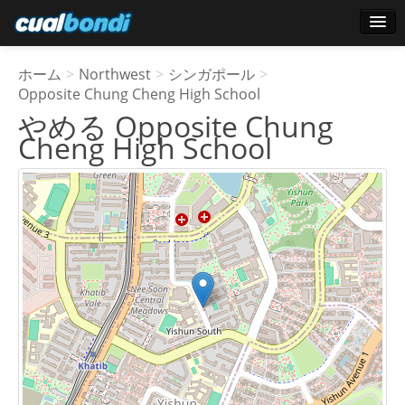
ログインする
ホーム
>
Northwest
>
シンガポール
>
スターユーザー
Opposite Chung Cheng High School
やめる Opposite Chung
投票
Cheng High School