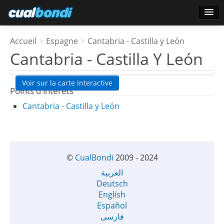
Ouverture de session
Accueil
>
Espagne
>
Cantabria - Castilla y León
Utilisateurs étoile
Cantabria - Castilla Y León
Sondage
Voir sur la carte interactive
Points d'interêts
Cantabria - Castilla y León
©
CualBondi
2009 - 2024
العربية
Deutsch
English
Español
فارسی