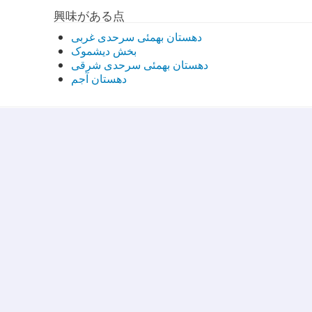
興味がある点
دهستان بهمئی سرحدی غربی
بخش دیشموک
دهستان بهمئی سرحدی شرقی
دهستان آجم