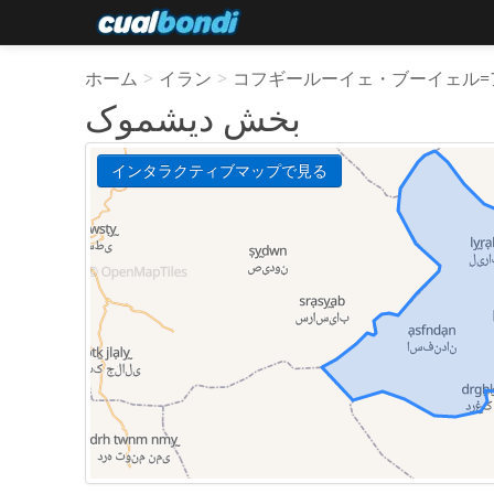
ホーム
>
イラン
>
コフギールーイェ・ブーイェル=
بخش دیشموک
インタラクティブマップで見る