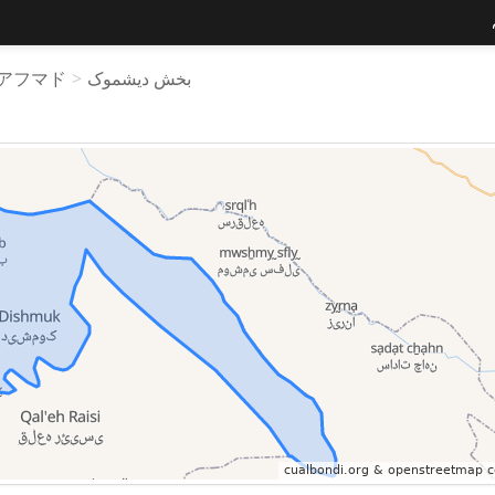
アフマド
>
بخش دیشموک