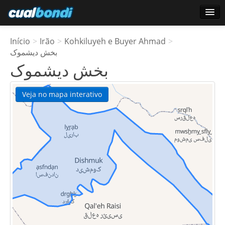
Conecte-se
Início
>
Irão
>
Kohkiluyeh e Buyer Ahmad
>
Usuários estrela
بخش دیشموک
بخش دیشموک
Pesquisa
Veja no mapa interativo