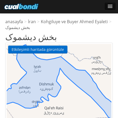
Oturum aç
anasayfa
>
İran
>
Kohgiluye ve Buyer Ahmed Eyaleti
>
Yıldız kullanıcılar
بخش دیشموک
بخش دیشموک
Anket
Etkileşimli haritada görüntüle