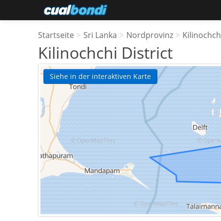
Startseite
>
Sri Lanka
>
Nordprovinz
>
Kilinochchi
Kilinochchi District
Siehe in der interaktiven Karte