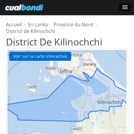
Ouverture de session
Accueil
>
Sri Lanka
>
Province du Nord
>
Utilisateurs étoile
District de Kilinochchi
District De Kilinochchi
Sondage
Voir sur la carte interactive